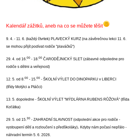
Kalendář zážitků, aneb na co se můžete těšit
9
. 4. - 11. 6. (každý čtvrtek) PLAVECKÝ KURZ (na závěrečnou lekci 11. 6.
se mohou přijít podívat rodiče "plaváčků")
00
00
29. 4. od 16.
- 18.
ČARODĚJNICKÝ SLET (zábavné odpoledne pro
rodiče s dětmi a veřejnost)
00
00
12. 5. od 8.
- 15.
- ŠKOLNÍ VÝLET DO DINOPARKU v LIBERCI
(třídy Motýlci a Ptáčci)
13. 5. dopoledne - ŠKOLNÍ VÝLET "MÝDLÁRNA RUBENS RŮŽOVÁ" (třída
Koťátka)
30
29. 5. od 15.
- ZAHRADNÍ SLAVNOST (odpolední akce pro rodiče -
.
vystoupení dětí a rozloučení s předškoláky)
K
dyby nám počasí nepřálo -
náhradní termín 5. 6. 2026.