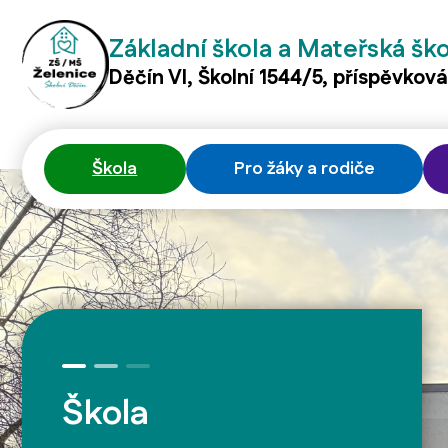
Základní škola a Mateřská šk
Děčín VI, Školní 1544/5, příspěvkov
Škola
Pro žáky a rodiče
Škola