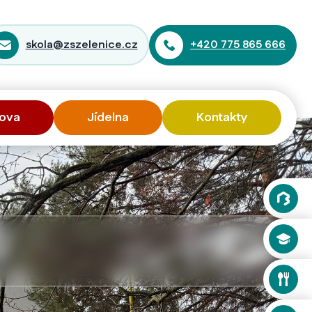
skola@zszelenice.cz
+420 775 865 666
ova
Jídelna
Kontakty