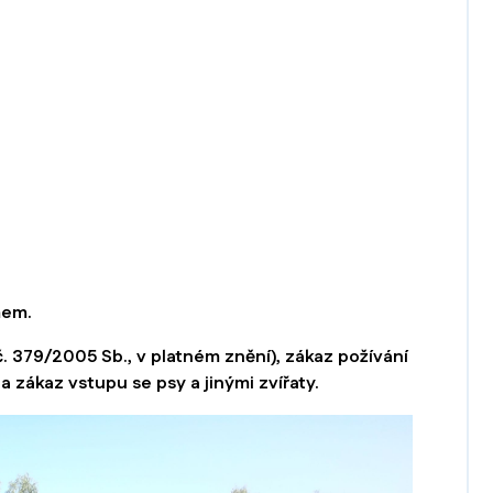
mem.
č. 379/2005 Sb., v platném znění), zákaz požívání
a zákaz vstupu se psy a jinými zvířaty.