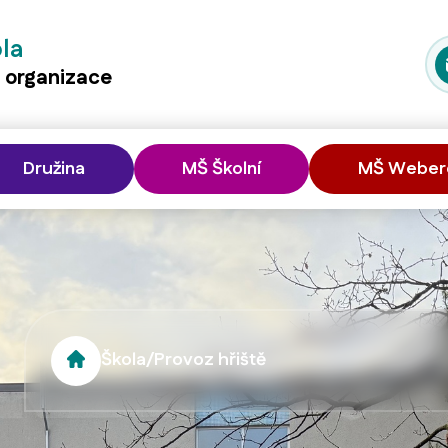
ola
á organizace
Družina
MŠ Školní
MŠ Weber
Škola
/
Provoz hřiště