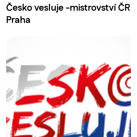
Česko vesluje -mistrovství ČR
Praha