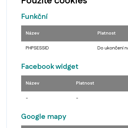
Použité cookies
Funkční
Název
Platnost
PHPSESSID
Do ukončení ná
Facebook widget
Název
Platnost
-
-
Google mapy