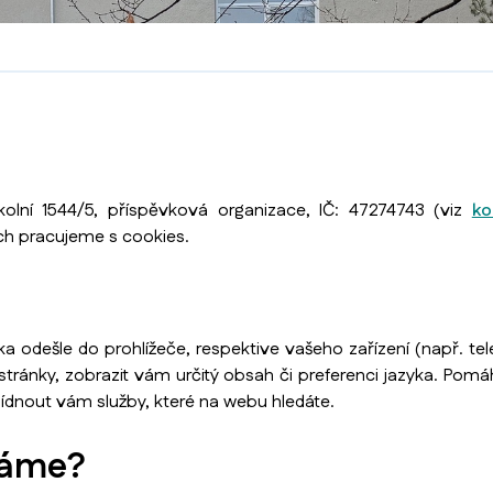
kolní 1544/5, příspěvková organizace, IČ: 47274743 (viz
ko
h pracujeme s cookies.
 odešle do prohlížeče, respektive vašeho zařízení (např. te
stránky, zobrazit vám určitý obsah či preferenci jazyka. Pom
dnout vám služby, které na webu hledáte.
váme?