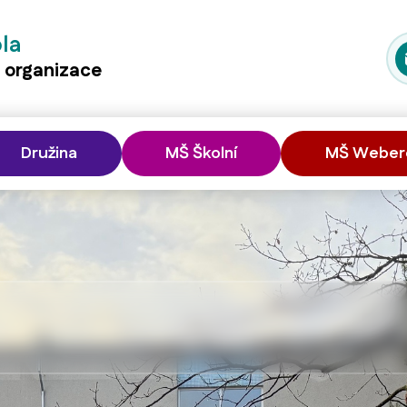
ola
á organizace
Družina
MŠ Školní
MŠ Weber