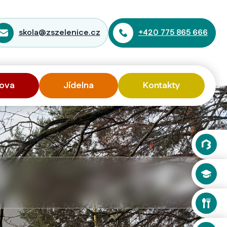
skola@zszelenice.cz
+420 775 865 666
ova
Jídelna
Kontakty