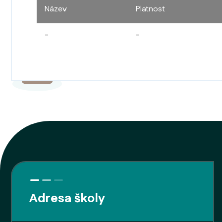
Název
Platnost
-
-
Adresa školy