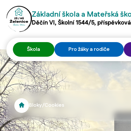
Základní škola a Mateřská šk
Děčín VI, Školní 1544/5, příspěvkov
Škola
Pro žáky a rodiče
Bloky
/
Cookies