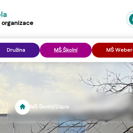
ola
á organizace
Družina
MŠ Školní
MŠ Weber
MŠ Školní
/
Zápis