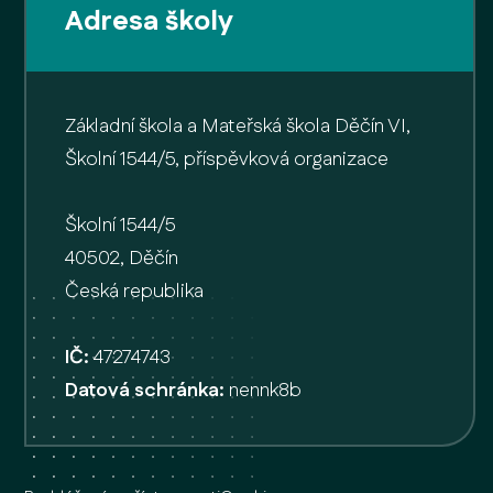
Adresa školy
Základní škola a Mateřská škola Děčín VI,
Školní 1544/5, příspěvková organizace
Školní 1544/5
40502, Děčín
Česká republika
IČ:
47274743
Datová schránka:
nennk8b