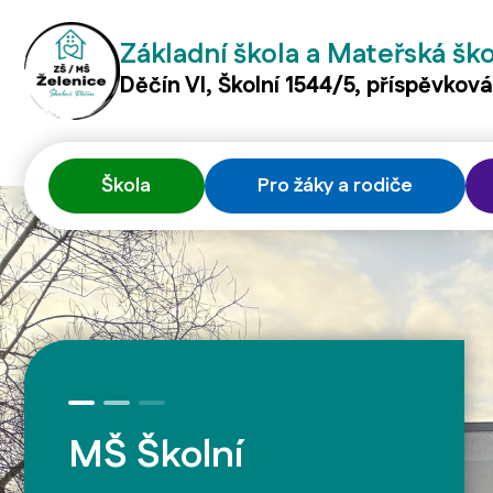
Základní škola a Mateřská šk
Děčín VI, Školní 1544/5, příspěvkov
Škola
Pro žáky a rodiče
MŠ Školní