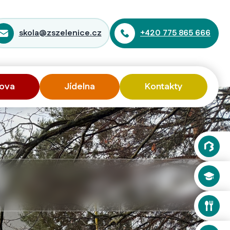
skola@zszelenice.cz
+420 775 865 666
ova
Jídelna
Kontakty