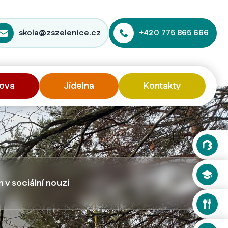
skola@zszelenice.cz
+420 775 865 666
ova
Jídelna
Kontakty
v sociální nouzi