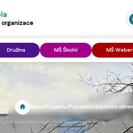
ola
á organizace
Družina
MŠ Školní
MŠ Weber
Škola
/
Projekty
/
Potravinová pomoc dětem 