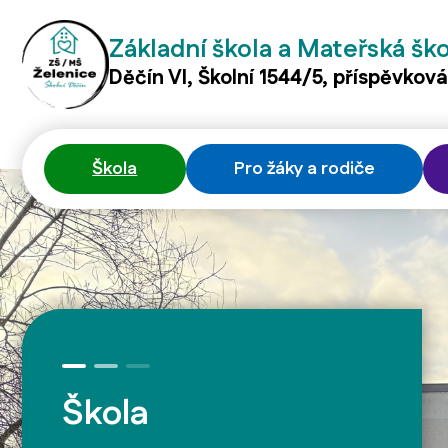
Základní škola a Mateřská šk
Děčín VI, Školní 1544/5, příspěvkov
Škola
Pro žáky a rodiče
Škola