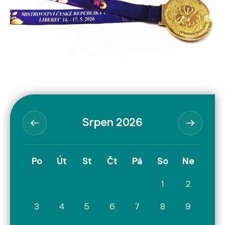
Srpen 2026
Po
Út
St
Čt
Pá
So
Ne
1
2
3
4
5
6
7
8
9