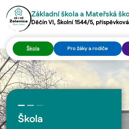
Základní škola a Mateřská šk
Děčín VI, Školní 1544/5, příspěvkov
Škola
Pro žáky a rodiče
Škola