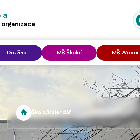
ola
á organizace
Družina
MŠ Školní
MŠ Weber
Škola
/
Kalendář