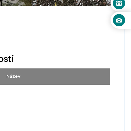
osti
Název