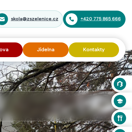
skola@zszelenice.cz
+420 775 865 666
ova
Jídelna
Kontakty