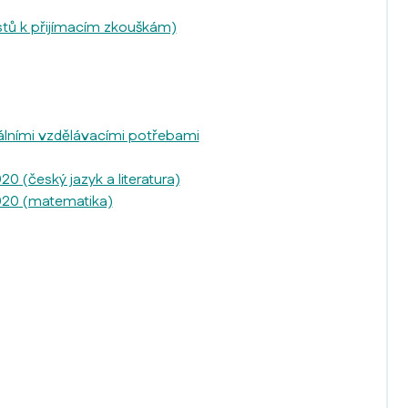
istů k přijímacím zkouškám)
álními vzdělávacími potřebami
 (český jazyk a literatura)
020 (matematika)