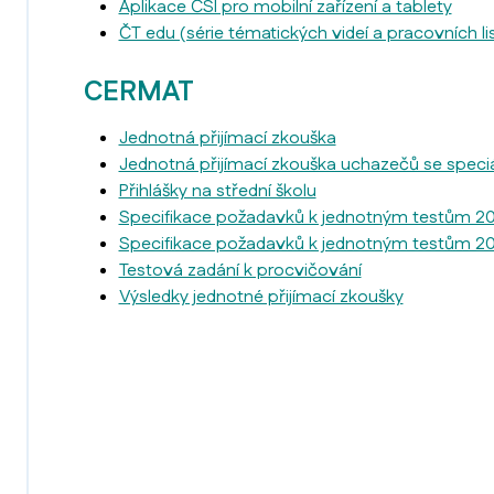
Aplikace ČSI pro mobilní zařízení a tablety
ČT edu (série tématických videí a pracovních l
CERMAT
Jednotná přijímací zkouška
Jednotná přijímací zkouška uchazečů se speci
Přihlášky na střední školu
Specifikace požadavků k jednotným testům 2020
Specifikace požadavků k jednotným testům 2
Testová zadání k procvičování
Výsledky jednotné přijímací zkoušky