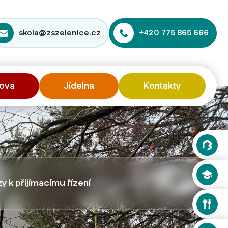
skola@zszelenice.cz
+420 775 865 666
ova
Jídelna
Kontakty
y k přijímacímu řízení