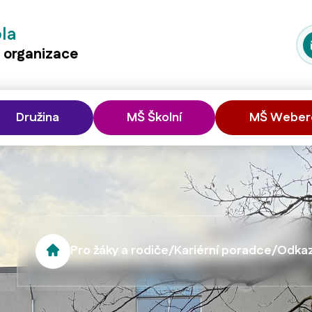
ola
á organizace
Družina
MŠ Školní
MŠ Weber
Pro žáky a rodiče
/
Kariérní poradce
/
Odkaz