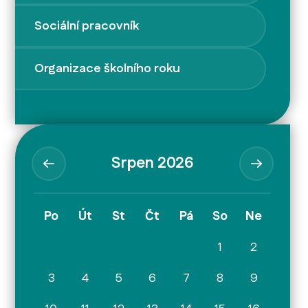
Sociální pracovník
Organizace školního roku
Srpen 2026
Po
Út
St
Čt
Pá
So
Ne
1
2
3
4
5
6
7
8
9