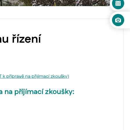
u řízení
k přípravě na přijímací zkoušky)
a na přijímací zkoušky: