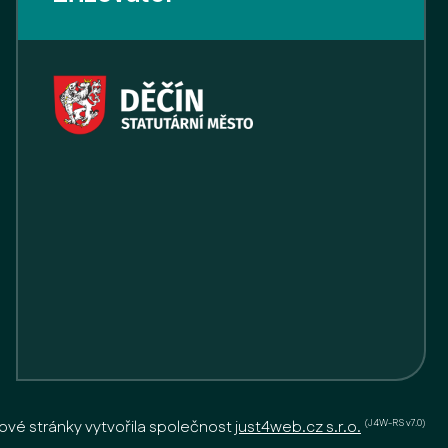
(J4W-RS v7.0)
vé stránky vytvořila společnost
just4web.cz s.r.o.