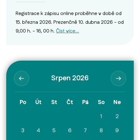
Registrace k zápisu online proběhne v době od
15. března 2026. Prezenčně 10. dubna 2026 - od
9,00 h. - 16, 00 h.
Číst více…
Srpen 2026
Po
Út
St
Čt
Pá
So
Ne
1
2
3
4
5
6
7
8
9