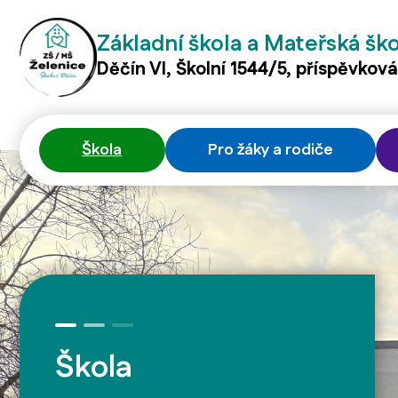
Základní škola a Mateřská šk
Děčín VI, Školní 1544/5, příspěvkov
Škola
Pro žáky a rodiče
Škola