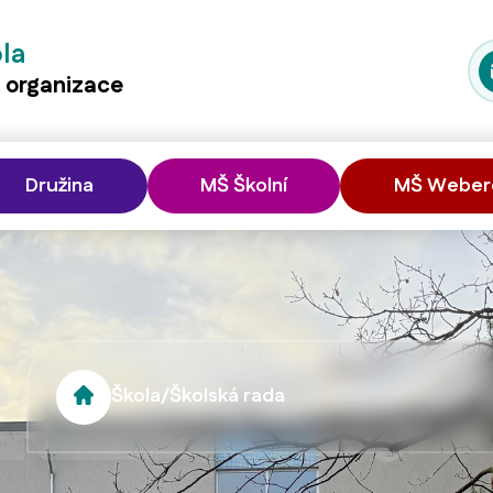
ola
á organizace
Družina
MŠ Školní
MŠ Weber
Škola
/
Školská rada