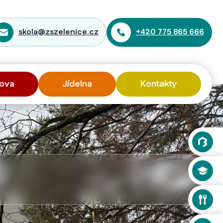
skola@zszelenice.cz
+420 775 865 666
ova
Jídelna
Kontakty