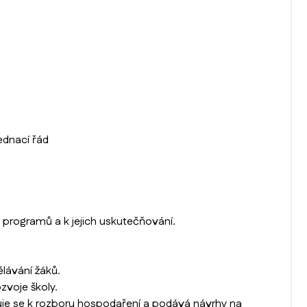
ednací řád
 programů a k jejich uskutečňování.
lávání žáků.
zvoje školy.
řuje se k rozboru hospodaření a podává návrhy na