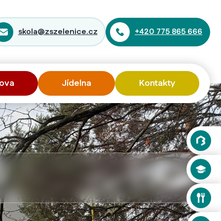
skola@zszelenice.cz
+420 775 865 666
ova
Jídelna
Kontakty