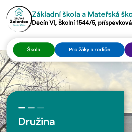
Základní škola a Mateřská šk
Děčín VI, Školní 1544/5, příspěvkov
Škola
Pro žáky a rodiče
Družina