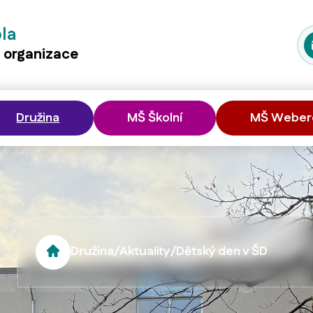
ola
á organizace
Družina
MŠ Školní
MŠ Weber
Družina
/
Aktuality
/
Dětský den v ŠD