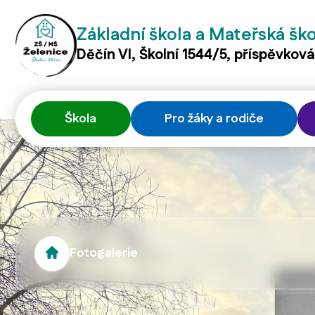
Základní škola a Mateřská šk
Děčín VI, Školní 1544/5, příspěvkov
Škola
Pro žáky a rodiče
Fotogalerie