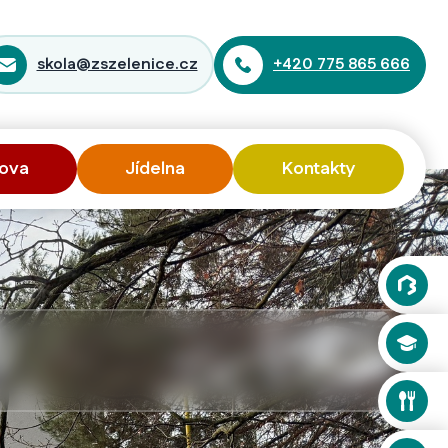
skola@zszelenice.cz
+420 775 865 666
ova
Jídelna
Kontakty