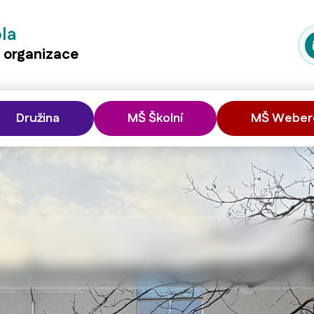
ola
á organizace
Družina
MŠ Školní
MŠ Weber