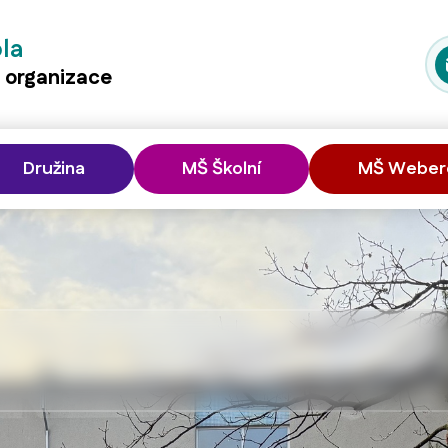
ola
á organizace
Družina
MŠ Školní
MŠ Weber