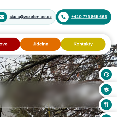
skola@zszelenice.cz
+420 775 865 666
ova
Jídelna
Kontakty