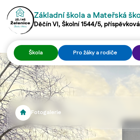
Základní škola a Mateřská šk
Děčín VI, Školní 1544/5, příspěvkov
Škola
Pro žáky a rodiče
Fotogalerie